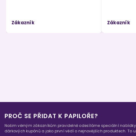
Zákazník
Zákazník
PROČ SE PŘIDAT K PAPILOŘE?
Našim věrným zákazníkům pravidelně odesíláme speciální nabídky
dárkových kupónů a jako první vědí o nejnovějších produktech. To ur