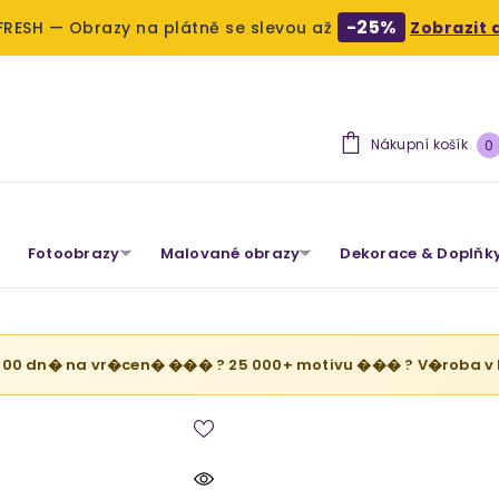
-25%
FRESH — Obrazy na plátně se slevou až
Zobrazit a
Nákupní košík
0
Fotoobrazy
Malované obrazy
Dekorace & Doplňk
 100 dn� na vr�cen� ��� ? 25 000+ motivu ��� ? V�roba v 