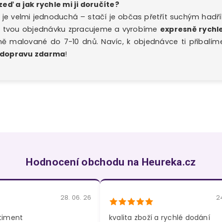
zeď a jak rychle mi ji doručíte?
je velmi jednoduchá – stačí je občas přetřít suchým hadř
í, tvou objednávku zpracujeme a vyrobíme
expresně rychl
ě malované do 7-10 dnů. Navíc, k objednávce ti přibalíme
dopravu zdarma
!
Hodnocení obchodu na Heureka.cz
28. 06. 26
2
timent
kvalita zboží a rychlé dodání