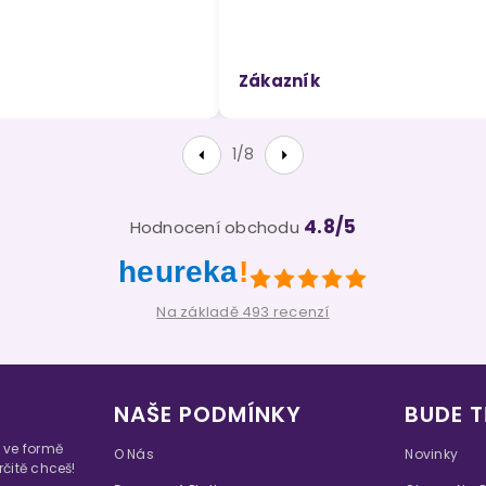
Zákazník
1/8
4.8/5
Hodnocení obchodu
heureka
!
Na základě 493 recenzí
NAŠE PODMÍNKY
BUDE T
 ve formě
O Nás
Novinky
čitě chceš!