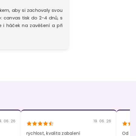
íkem, aby si zachovaly svou
e
: canvas tisk do 2-4 dnů, s
 i háček na zavěšení a při
4. 06. 26
19. 06. 26
rychlost, kvalita zabalení
Od kol