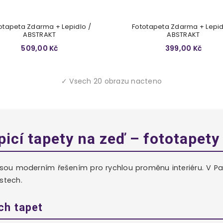
otapeta Zdarma + Lepidlo /
Fototapeta Zdarma + Lepid
ABSTRAKT
ABSTRAKT
509,00 Kč
399,00 Kč
✓ Vsech 20 obrazu nacteno
icí tapety na zeď – fototapety
jsou moderním řešením pro rychlou proměnu interiéru. V Pa
stech.
ch tapet