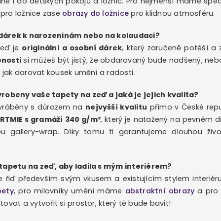
é i do dětských pokojů a ložnic. Pro nejmenší máme speci
a pro ložnice zase
obrazy do ložnice
pro klidnou atmosféru.
dárek k narozeninám nebo na kolaudaci?
zeď je
originální a osobní dárek
, který zaručeně potěší a 
enosti
si můžeš být jistý, že obdarovaný bude nadšený, ne
, jak darovat kousek umění a radosti.
robeny vaše tapety na zeď a jaká je jejich kvalita?
vyráběny s důrazem na
nejvyšší kvalitu
přímo v České repu
ARTMIE s gramáží 340 g/m²
, který je natažený na pevném
u gallery-wrap. Díky tomu ti garantujeme dlouhou živo
 tapetu na zeď, aby ladila s mým interiérem?
se řiď především svým vkusem a existujícím stylem interié
pety
, pro milovníky umění máme
abstraktní obrazy
a pro 
ovat a vytvořit si prostor, který tě bude bavit!