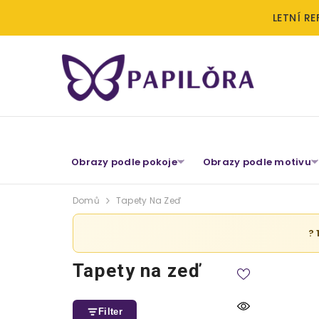
LETNÍ RE
PŘESKOČIT NA OBSAH
Obrazy podle pokoje
Obrazy podle motivu
Domů
Tapety Na Zeď
?
Tapety na zeď
Filter