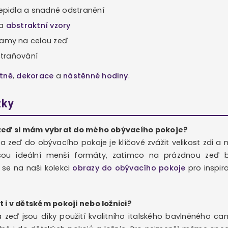
epidla a snadné odstranění
a
abstraktní vzory
amy na celou zeď
straňování
átně
,
dekorace
a
nástěnné hodiny
.
zky
 zeď si mám vybrat do mého obývacího pokoje?
 na zeď do obývacího pokoje je klíčové zvážit velikost zdi a
jsou ideální menší formáty, zatímco na prázdnou zeď b
 se na naši kolekci
obrazy do obývacího pokoje
pro inspira
 i v dětském pokoji nebo ložnici?
 zeď jsou díky použití kvalitního italského bavlněného c