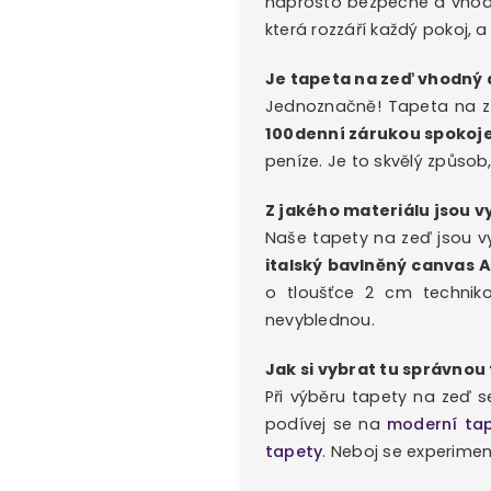
naprosto bezpečné a vhodn
která rozzáří každý pokoj, 
Je tapeta na zeď vhodný 
Jednoznačně! Tapeta na 
100denní zárukou spokoj
peníze. Je to skvělý způsob
Z jakého materiálu jsou vy
Naše tapety na zeď jsou 
italský bavlněný canvas 
o tloušťce 2 cm techniko
nevyblednou.
Jak si vybrat tu správnou
Při výběru tapety na zeď 
podívej se na
moderní ta
tapety
. Neboj se experiment