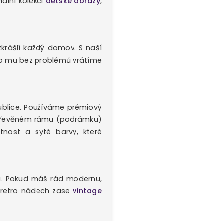
ální kolekci
dětské obrazy
,
zkrášlí každý domov. S naší
bo mu bez problémů vrátíme
blice. Používáme prémiový
 dřevěném rámu (podrámku)
tnost a syté barvy, které
ru. Pokud máš rád modernu,
retro nádech zase
vintage