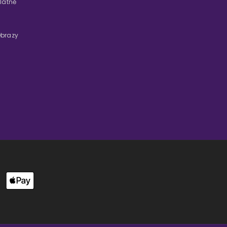
látně
brazy
Zp