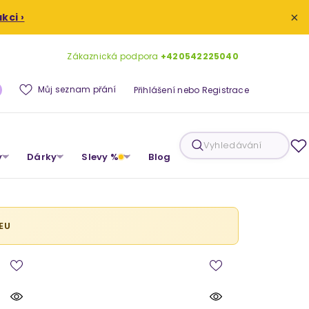
×
kci ›
Zákaznická podpora
+420542225040
0
Můj seznam přání
Přihlášení
nebo
Registrace
produktů
Vyhledávání
y
Dárky
Slevy %
Blog
EU