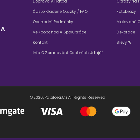
Doprava A Platba
Obrazy Na P
Často Kladené Otázky / FAQ
Fotobrazy
Obchodní Podmínky
Malované O
 A
Velkoobchod A Spolupráce
Dekorace
Kontakt
Slevy %
Info O Zpracování Osobních Údajů"
©2026, Papilora.cz All Rights Reserved