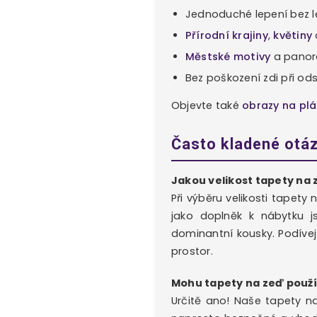
Jednoduché lepení bez l
Přírodní krajiny
,
květiny
Městské motivy
a panor
Bez poškození zdi při od
Objevte také
obrazy na pl
Často kladené otá
Jakou velikost tapety na
Při výběru velikosti tapety
jako doplněk k nábytku 
dominantní kousky. Podívej
prostor.
Mohu tapety na zeď použít
Určitě ano! Naše tapety na