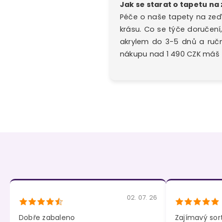
Jak se starat o tapetu na 
Péče o naše tapety na zeď 
krásu. Co se týče doručen
akrylem do 3-5 dnů a ručn
nákupu nad 1 490 CZK máš
02. 07. 26
Dobře zabaleno
Zajímavý sor