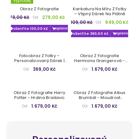
Výprodej
Obraz Z Fotografie
Karikatura Na Míru Z Fotky
– Vtipný Dárek Na Plátně
379,00 Kč
279,00 Kč
Od
1.309,00 Kč
949,00 Kč
Od
Ušetříte 100,00 Kč
Uplatnit
Ušetříte 360,00 Kč
Uplatnit
Fotoobraz Z Fotky –
Obraz Z Fotografie
Personalizovaný Dárek |
Hermiona Grangerová -
Papilora
Geniální Studentka
369,00 Kč
1.679,00 Kč
Od
Od
Obraz Z Fotografie Harry
Obraz Z Fotografie Albus
Potter - Hrdina Bradavic
Brumbál - Moudrost
Bradavic
1.679,00 Kč
1.679,00 Kč
Od
Od