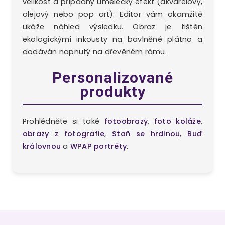
velikost a případný umělecký efekt (akvarelový,
olejový nebo pop art). Editor vám okamžitě
ukáže náhled výsledku. Obraz je tištěn
ekologickými inkousty na bavlněné plátno a
dodáván napnutý na dřevěném rámu.
Personalizované
produkty
Prohlédněte si také
fotoobrazy
,
foto koláže
,
obrazy z fotografie
,
Staň se hrdinou
,
Buď
královnou
a
WPAP portréty
.