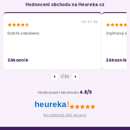
Hodnocení obchodu na Heureka.cz
02. 07. 26
Dobře zabaleno
Zajímavý so
Zákazník
Zákazník
1/30
4.8/5
Hodnocení obchodu
heureka
!
Na základě 493 recenzí