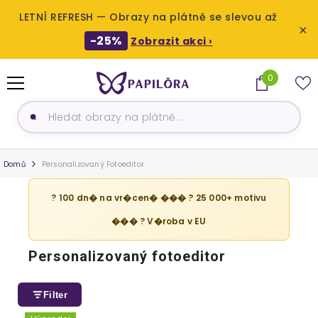
LETNÍ REFRESH — Obrazy na plátně se slevou až
×
-25%
Zobrazit akci ›
PŘESKOČIT NA OBSAH
0
0
produktů
Domů
Personalizovaný Fotoeditor
? 100 dn� na vr�cen� ��� ? 25 000+ motivu
��� ? V�roba v EU
Personalizovaný fotoeditor
Filter