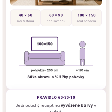
40 × 60
60 × 90
100 × 150
malá stěna
nad komodu
nad pohovku
100×150
pohovka ≈ 200 cm
≈ 170 cm
Šířka obrazu ≈ ⅔ šířky pohovky
PRAVIDLO 60·30·10
Jednoduchý recept na
vyvážené barvy
v
pokoji.