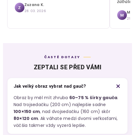
zabalen
Zuzana K.
Z
28. 03. 2026
Mári
M
21. 
ČASTÉ DOTAZY
ZEPTALI SE PŘED VÁMI
Jak velký obraz vybrat nad gauč?
Obraz by měl mít zhruba
60–75 % šírky gauča
.
Nad trojsedačku (200 cm) najlepšie sadne
100×150 cm
, nad dvojsedačku (160 cm) skôr
80×120 cm
. Ak váhate medzi dvomi veľkosťami,
väčšia takmer vždy vyzerá lepšie.