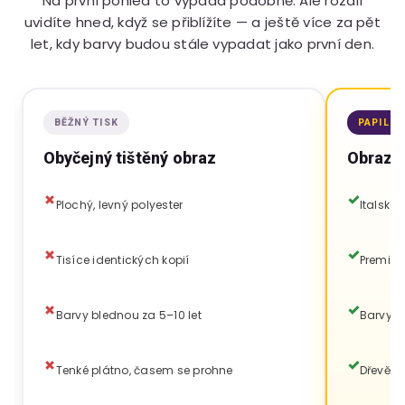
Na první pohled to vypadá podobně. Ale rozdíl
uvidíte hned, když se přiblížíte — a ještě více za pět
let, kdy barvy budou stále vypadat jako první den.
BĚŽNÝ TISK
PAPILO
Obyčejný tištěný obraz
Obraz P
Plochý, levný polyester
Italské
Tisíce identických kopií
Premium
Barvy blednou za 5–10 let
Barvy vy
Tenké plátno, časem se prohne
Dřevěný