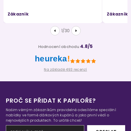
Zákazník
Zákazník
1/30
4.8/5
Hodnocení obchodu
heureka
!
Na základě 493 recenzí
PROČ SE PŘIDAT K PAPILOŘE?
Našim věrným zákazníkům pravidelně odesíláme speciální
nabídky ve formě dárkových kupónů a jako první vědí o
nejnovějších produktech. To určitě chceš!