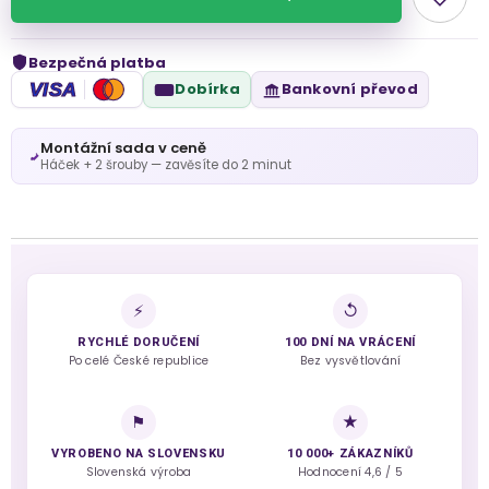
Bezpečná platba
VISA
Dobírka
Bankovní převod
Montážní sada v ceně
Háček + 2 šrouby — zavěsíte do 2 minut
⚡
↺
RYCHLÉ DORUČENÍ
100 DNÍ NA VRÁCENÍ
Po celé České republice
Bez vysvětlování
⚑
★
VYROBENO NA SLOVENSKU
10 000+ ZÁKAZNÍKŮ
Slovenská výroba
Hodnocení 4,6 / 5