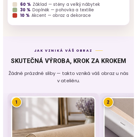
60 %
Základ — stěny a velký nábytek
30 %
Doplněk — pohovka a textilie
10 %
Akcent — obraz a dekorace
JAK VZNIKÁ VÁŠ OBRAZ
SKUTEČNÁ VÝROBA, KROK ZA KROKEM
Žádné prázdné sliby — takto vzniká váš obraz u nás
v ateliéru.
1
2