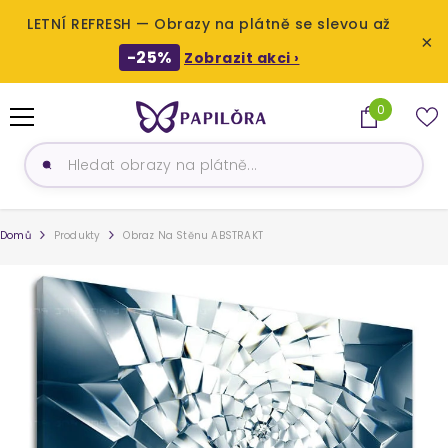
LETNÍ REFRESH — Obrazy na plátně se slevou až
×
-25%
Zobrazit akci ›
PŘESKOČIT NA OBSAH
0
0
produktů
Domů
Produkty
Obraz Na Stěnu ABSTRAKT