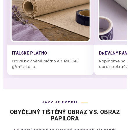
ITALSKÉ PLÁTNO
DŘEVĚNÝ RÁM 
Pravé bavlněné plátno ARTMIE 340
Napínáme na m
g/m² z Itálie.
obraz pokračuje
JAKÝ JE ROZDÍL
OBYČEJNÝ TIŠTĚNÝ OBRAZ VS. OBRAZ
PAPILORA