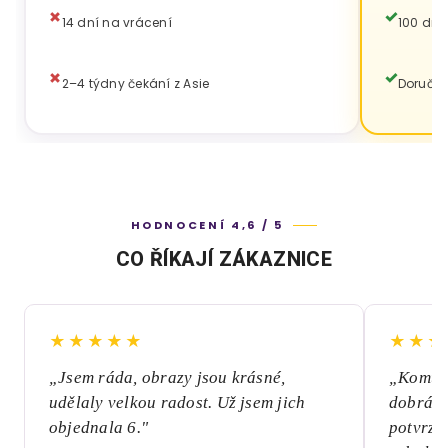
14 dní na vrácení
100 dní
2–4 týdny čekání z Asie
Doručen
HODNOCENÍ 4,6 / 5
CO ŘÍKAJÍ ZÁKAZNICE
★★★★★
★★★
„Jsem ráda, obrazy jsou krásné,
„Komuni
udělaly velkou radost. Už jsem jich
dobrá, 
objednala 6."
potvrze