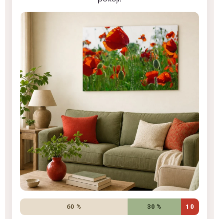
60 %
30 %
10