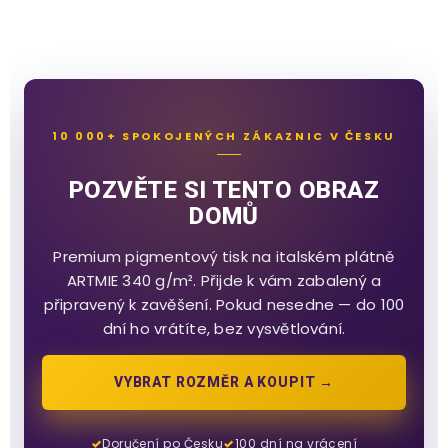
10 000+ SPOKOJENÝCH ZÁKAZNIC V ČESKU
POZVĚTE SI TENTO OBRAZ
DOMŮ
Premium pigmentový tisk na italském plátně
ARTMIE 340 g/m². Přijde k vám zabalený a
připravený k zavěšení. Pokud nesedne — do 100
dní ho vrátíte, bez vysvětlování.
VYBRAT ROZMĚR A KOUPIT →
Doručení po Česku
100 dní na vrácení